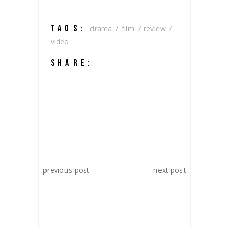
TAGS:
drama
film
review
video
SHARE:
previous post
next post