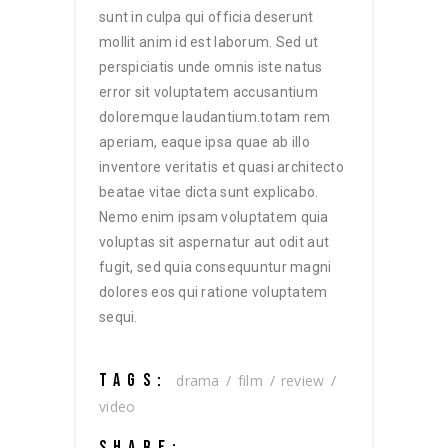
sunt in culpa qui officia deserunt
mollit anim id est laborum. Sed ut
perspiciatis unde omnis iste natus
error sit voluptatem accusantium
doloremque laudantium.totam rem
aperiam, eaque ipsa quae ab illo
inventore veritatis et quasi architecto
beatae vitae dicta sunt explicabo.
Nemo enim ipsam voluptatem quia
voluptas sit aspernatur aut odit aut
fugit, sed quia consequuntur magni
dolores eos qui ratione voluptatem
sequi.
TAGS:
drama
film
review
video
SHARE: